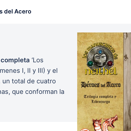
s del Acero
a completa
‘Los
nes I, II y III) y el
 un total de cuatro
nas, que conforman la