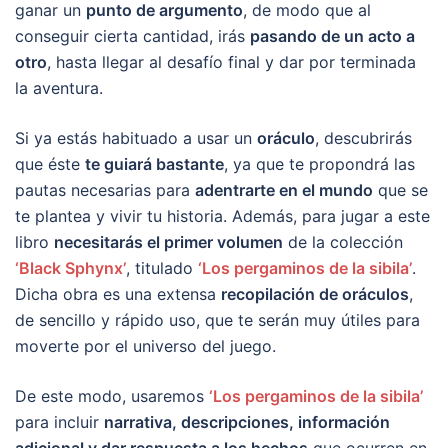
ganar un
punto de argumento
, de modo que al
conseguir cierta cantidad, irás
pasando de un acto a
otro
, hasta llegar al desafío final y dar por terminada
la aventura.
Si ya estás habituado a usar un
oráculo
, descubrirás
que éste
te guiará bastante
, ya que te propondrá las
pautas necesarias para
adentrarte en el mundo
que se
te plantea y vivir tu historia. Además, para jugar a este
libro
necesitarás el primer volumen
de la colección
‘Black Sphynx’
, titulado
‘Los pergaminos de la sibila’
.
Dicha obra es una extensa
recopilación de oráculos
,
de sencillo y rápido uso, que te serán muy útiles para
moverte por el universo del juego.
De este modo, usaremos
‘Los pergaminos de la sibila’
para incluir
narrativa, descripciones, información
adicional y dar respuesta a los hechos
que ocurren en