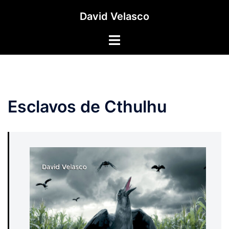
Saltar
David Velasco
al
contenido
Alternar
menú
Esclavos de Cthulhu