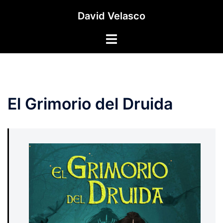
Saltar
David Velasco
al
contenido
Alternar
menú
El Grimorio del Druida