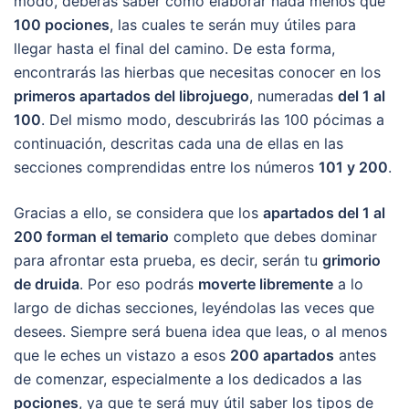
modo, deberás saber cómo elaborar nada menos que
100 pociones
, las cuales te serán muy útiles para
llegar hasta el final del camino. De esta forma,
encontrarás las hierbas que necesitas conocer en los
primeros apartados del librojuego
, numeradas
del 1 al
100
. Del mismo modo, descubrirás las 100 pócimas a
continuación, descritas cada una de ellas en las
secciones comprendidas entre los números
101 y 200
.
Gracias a ello, se considera que los
apartados del 1 al
200 forman el temario
completo que debes dominar
para afrontar esta prueba, es decir, serán tu
grimorio
de druida
. Por eso podrás
moverte libremente
a lo
largo de dichas secciones, leyéndolas las veces que
desees. Siempre será buena idea que leas, o al menos
que le eches un vistazo a esos
200 apartados
antes
de comenzar, especialmente a los dedicados a las
pociones
, ya que te será muy útil saber los tipos de