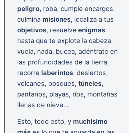
peligro
, roba, cumple encargos,
culmina
misiones
, localiza a tus
objetivos
, resuelve
enigmas
hasta que te explote la cabeza,
vuela, nada, bucea, adéntrate en
las profundidades de la tierra,
recorre
laberintos
, desiertos,
volcanes, bosques,
túneles
,
pantanos, playas, ríos, montañas
llenas de nieve…
Esto, todo esto, y
muchísimo
más
es lo que te aguarda en las