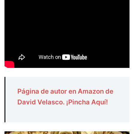
Página de autor en Amazon de
David Velasco. ¡Pincha Aquí!