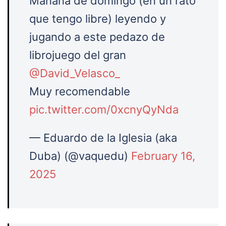
Mañana de domingo (en un rato
que tengo libre) leyendo y
jugando a este pedazo de
librojuego del gran
@David_Velasco_
Muy recomendable
pic.twitter.com/0xcnyQyNda
— Eduardo de la Iglesia (aka
Duba) (@vaquedu)
February 16,
2025