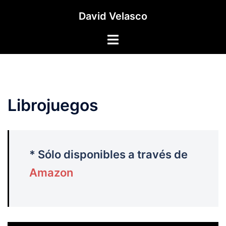
Saltar
David Velasco
al
contenido
Alternar
menú
Librojuegos
* Sólo disponibles a través de
Amazon