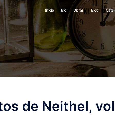
Inicio
Bio
Obras
Blog
Catá
os de Neithel, vo