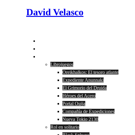
Saltar
David Velasco
al
contenido
Alternar
menú
Inicio
Bio
Obras
Librojuegos
Oreikhalkos: El tesoro atlante
Expediente Anunnaki
El Grimorio del Druida
Héroes del Acero
Portal Ouija
Compañía de Expediciones
Nueva Tokio 2130
Rol en solitario
Black Sphynx