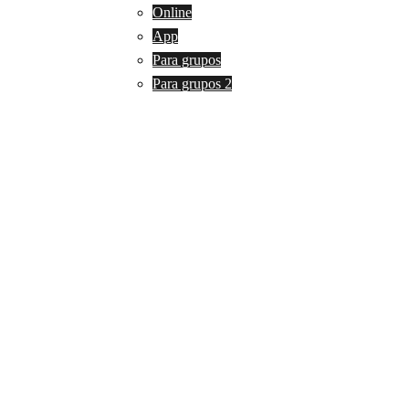
Online
App
Para grupos
Para grupos 2