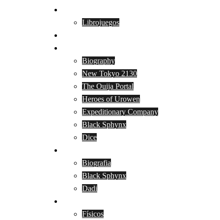
Catálogo
Librojuegos
Contacto
English
Biography
New Tokyo 2130
The Ouija Portal
Heroes of Urowen
Expeditionary Company
Black Sphynx
Dice
Italiano
Biografia
Black Sphynx
Dadi
Dados
Físicos