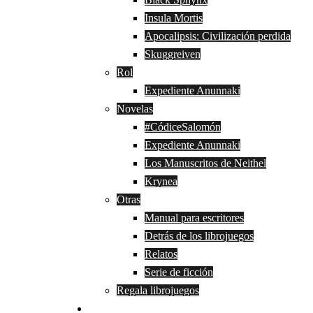
Insula Mortis
Apocalipsis: Civilización perdida
Skuggreiven
Rol
Expediente Anunnaki
Novelas
#CódiceSalomón
Expediente Anunnaki
Los Manuscritos de Neithel
Krynea
Otras
Manual para escritores
Detrás de los librojuegos
Relatos
Serie de ficción
Regala librojuegos
Blog