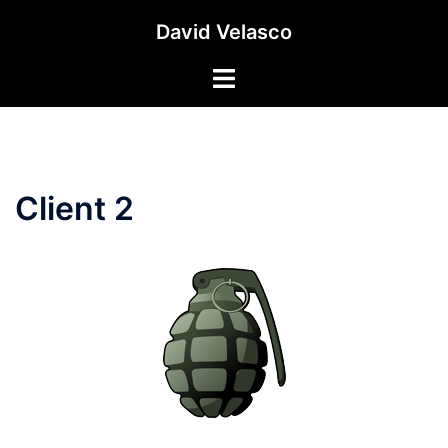
Saltar
David Velasco
al
contenido
Alternar
menú
Client 2