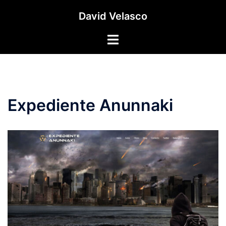
Saltar
David Velasco
al
contenido
Alternar
menú
Expediente Anunnaki