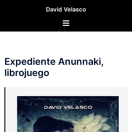
Saltar
David Velasco
al
contenido
Alternar
menú
Expediente Anunnaki,
librojuego