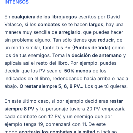
INTENSOS
En
cualquiera de los librojuegos
escritos por David
Velasco, si los
combates
se te hacen
largos
, hay una
manera muy sencilla de
arreglarlo
, que puedes hacer
sin problema alguno. Tan sólo tienes que
reducir
, de
un modo similar, tanto tus PV (
Puntos de Vida
) como
los de tus enemigos. Toma la
decisión de antemano
y
aplícala así el resto del libro. Por ejemplo, puedes
decidir que los PV sean el
50% menos
de los
indicados en el libro, redondeando hacia arriba o hacia
abajo.
O restar siempre 5, 6, 8 PV…
Los que tú quieras.
En este último caso, si por ejemplo decidieras
restar
siempre 8 PV
y tu personaje tuviera 20 PV, empezaría
cada combate con 12 PV, y un enemigo que por
ejemplo tenga 19, comenzará con 11. De este
modo
acortarás los combates a la mitad
o incluso