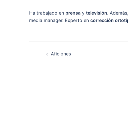
Ha trabajado en
prensa
y
televisión
. Además
media manager. Experto en
corrección ortoti
Navegación
Aficiones
de
entradas