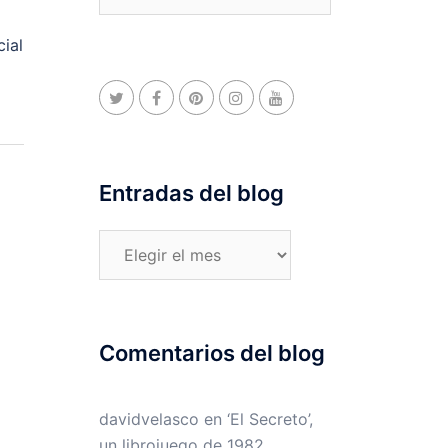
ial
Entradas del blog
Entradas
del
blog
Comentarios del blog
davidvelasco
en
‘El Secreto’,
un librojuego de 1982