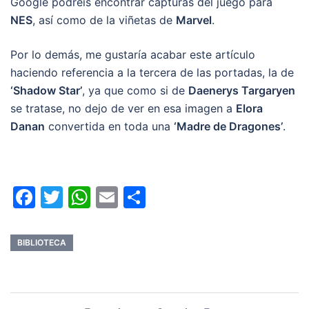
Google podréis encontrar capturas del juego para
NES
, así como de la viñetas de
Marvel
.
Por lo demás, me gustaría acabar este artículo
haciendo referencia a la tercera de las portadas, la de
‘Shadow Star’
, ya que como si de
Daenerys Targaryen
se tratase, no dejo de ver en esa imagen a
Elora
Danan
convertida en toda una
‘Madre de Dragones’
.
Facebook
Twitter
WhatsApp
Email
Compartir
BIBLIOTECA
Navegación