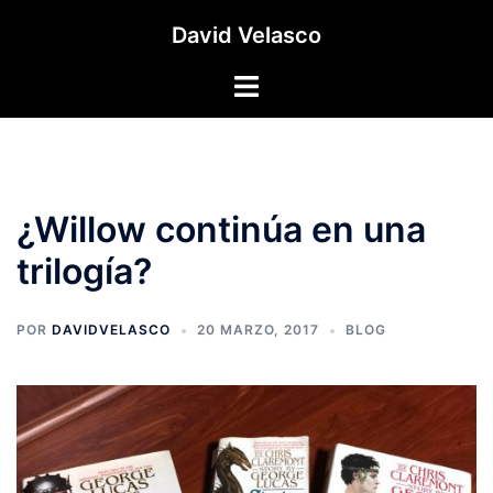
Saltar
David Velasco
al
contenido
Alternar
menú
¿Willow continúa en una
trilogía?
POR
DAVIDVELASCO
20 MARZO, 2017
BLOG