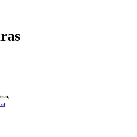
uras
asco
,
 of