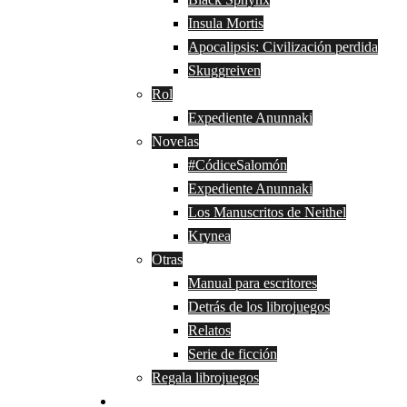
Insula Mortis
Apocalipsis: Civilización perdida
Skuggreiven
Rol
Expediente Anunnaki
Novelas
#CódiceSalomón
Expediente Anunnaki
Los Manuscritos de Neithel
Krynea
Otras
Manual para escritores
Detrás de los librojuegos
Relatos
Serie de ficción
Regala librojuegos
Blog