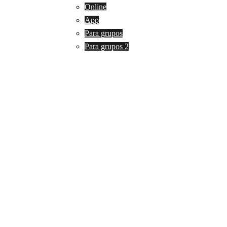
Online
App
Para grupos
Para grupos 2