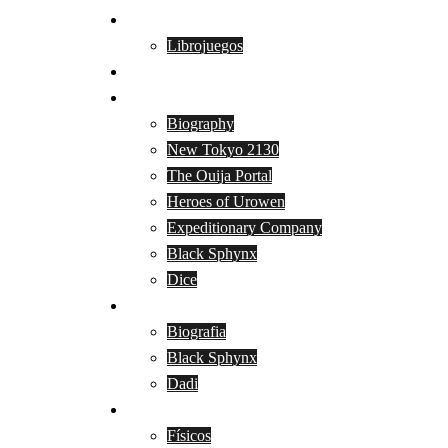
Catálogo
Librojuegos
Contacto
English
Biography
New Tokyo 2130
The Ouija Portal
Heroes of Urowen
Expeditionary Company
Black Sphynx
Dice
Italiano
Biografia
Black Sphynx
Dadi
Dados
Físicos