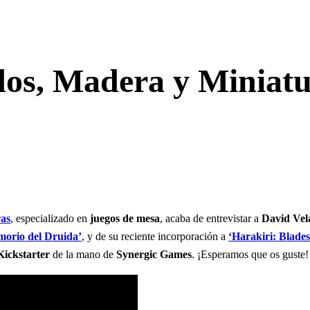
dos, Madera y Miniat
as
, especializado en
juegos de mesa
, acaba de entrevistar a
David Vel
morio del Druida’
, y de su reciente incorporación a
‘Harakiri: Blades
Kickstarter
de la mano de
Synergic Games
. ¡Esperamos que os guste!