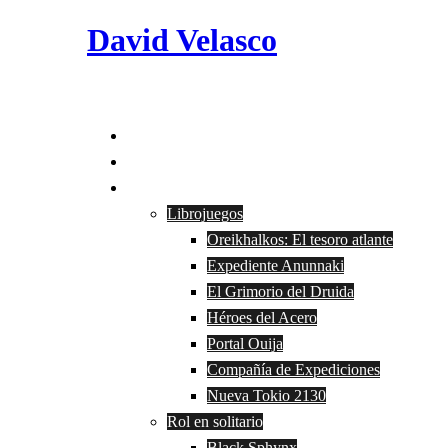
Saltar
David Velasco
al
contenido
Alternar
menú
Inicio
Bio
Obras
Librojuegos
Oreikhalkos: El tesoro atlante
Expediente Anunnaki
El Grimorio del Druida
Héroes del Acero
Portal Ouija
Compañía de Expediciones
Nueva Tokio 2130
Rol en solitario
Black Sphynx