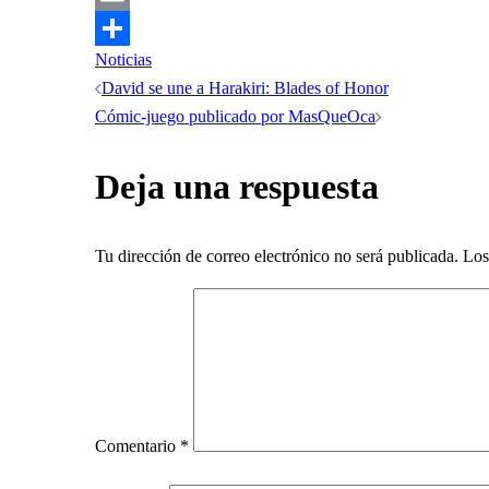
Email
Noticias
Compartir
Navegación
David se une a Harakiri: Blades of Honor
Cómic-juego publicado por MasQueOca
de
Deja una respuesta
entradas
Tu dirección de correo electrónico no será publicada.
Los
Comentario
*