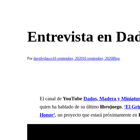
Entrevista en Da
Por
davidvelasco
16 septiembre, 2020
16 septiembre, 2020
Blog
El canal de
YouTube
Dados, Madera y Miniatur
quien ha hablado de su último
librojuego
,
‘El Gri
Honor’
, un proyecto que estará próximamente en