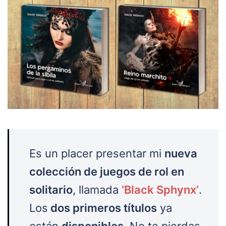
Es un placer presentar mi
nueva
colección de juegos de rol en
solitario
, llamada
‘Black Sphynx’
.
Los
dos primeros títulos
ya
están
disponibles
. No te pierdas