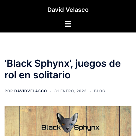
Saltar
David Velasco
al
contenido
Alternar
menú
‘Black Sphynx’, juegos de
rol en solitario
POR
DAVIDVELASCO
31 ENERO, 2023
BLOG