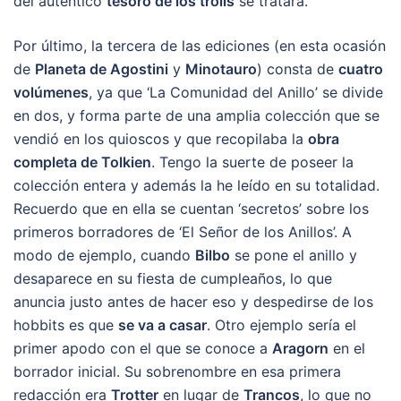
del auténtico
tesoro de los trolls
se tratara.
Por último, la tercera de las ediciones (en esta ocasión
de
Planeta de Agostini
y
Minotauro
) consta de
cuatro
volúmenes
, ya que ‘La Comunidad del Anillo’ se divide
en dos, y forma parte de una amplia colección que se
vendió en los quioscos y que recopilaba la
obra
completa de Tolkien
. Tengo la suerte de poseer la
colección entera y además la he leído en su totalidad.
Recuerdo que en ella se cuentan ‘secretos’ sobre los
primeros borradores de ‘El Señor de los Anillos’. A
modo de ejemplo, cuando
Bilbo
se pone el anillo y
desaparece en su fiesta de cumpleaños, lo que
anuncia justo antes de hacer eso y despedirse de los
hobbits es que
se va a casar
. Otro ejemplo sería el
primer apodo con el que se conoce a
Aragorn
en el
borrador inicial. Su sobrenombre en esa primera
redacción era
Trotter
en lugar de
Trancos
, lo que no