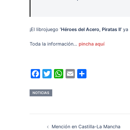
¡El librojuego
‘Héroes del Acero, Piratas II’
ya 
Toda la información…
pincha aquí
Facebook
Twitter
WhatsApp
Email
Comparti
NOTICIAS
Navegación
Mención en Castilla-La Mancha