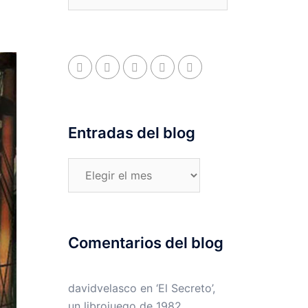
Entradas del blog
Entradas
del
blog
Comentarios del blog
davidvelasco
en
‘El Secreto’,
un librojuego de 1982