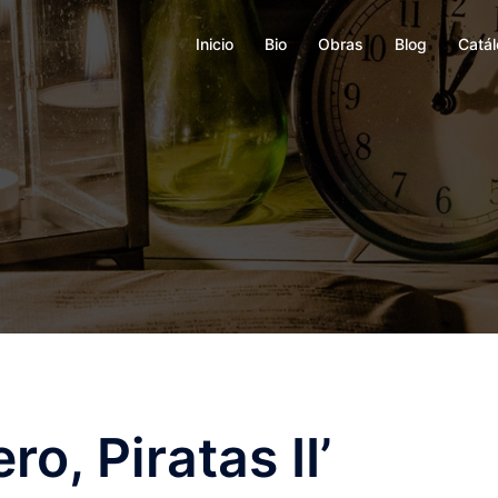
Inicio
Bio
Obras
Blog
Catá
o, Piratas II’