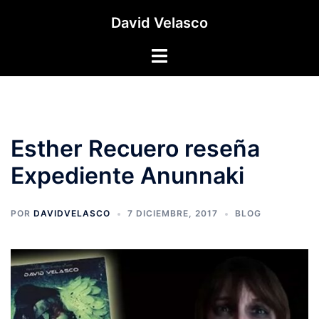
Saltar
David Velasco
al
contenido
Alternar
menú
Esther Recuero reseña
Expediente Anunnaki
POR
DAVIDVELASCO
7 DICIEMBRE, 2017
BLOG