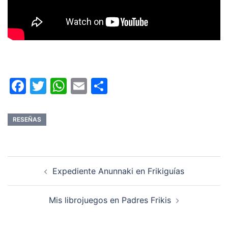
Facebook
Twitter
WhatsApp
Email
Compartir
RESEÑAS
Navegación
Expediente Anunnaki en Frikiguías
de
entradas
Mis librojuegos en Padres Frikis